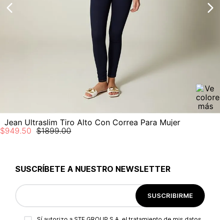
Jean Ultraslim Tiro Alto Con Correa Para Mujer
$
949
.
50
$
1899
.
00
SUSCRÍBETE A NUESTRO NEWSLETTER
SUSCRIBIRME
Sí autorizo a STF GROUP S.A. el tratamiento de mis datos