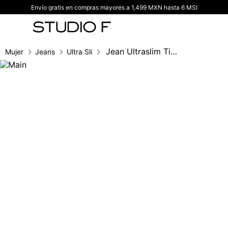
Envío gratis en compras mayores a 1,499 MXN hasta 6 MSI
TÉRMINOS MÁS BUSCADOS
1
.
vestidos
2
.
blusas
Jean Ultraslim Tiro Super Alto Con Borla
Mujer
Jeans
Ultra Slim fit
3
.
pantalon
4
.
tiro alto
5
.
blazer
6
.
falda
7
.
body studio f
8
.
short
9
.
botas
10
.
blusa