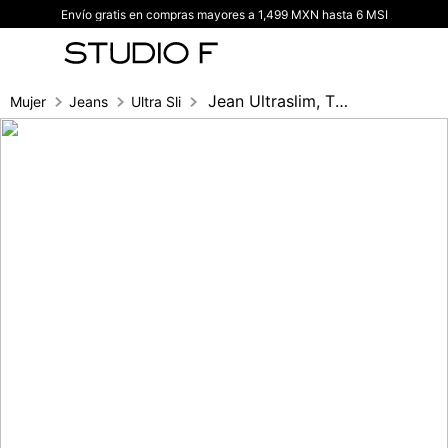
Envío gratis en compras mayores a 1,499 MXN hasta 6 MSI
TÉRMINOS MÁS BUSCADOS
1
.
vestidos
2
.
blusas
Jean Ultraslim, Tiro Medio, Pretina Anch
Mujer
Jeans
Ultra Slim fit
3
.
pantalon
4
.
tiro alto
5
.
blazer
6
.
falda
7
.
body studio f
8
.
short
9
.
botas
10
.
blusa