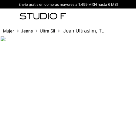
Envío gratis en compras mayores a 1,499 MXN hasta 6 MSI
TÉRMINOS MÁS BUSCADOS
1
.
vestidos
2
.
blusas
Jean Ultraslim, Tiro Alto, Pretina Ancha
Mujer
Jeans
Ultra Slim fit
3
.
pantalon
4
.
tiro alto
5
.
blazer
6
.
falda
7
.
body studio f
8
.
short
9
.
botas
10
.
blusa