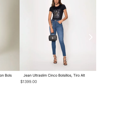
Con Bols
Jean Ultraslim Cinco Bolsillos, Tiro Alt
Jean Ult
$
1399
.
00
$
899
.
00