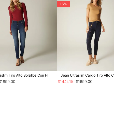
15%
aslim Tiro Alto Bolsillos Con H
Jean Ultraslim Cargo Tiro Alto 
$
1899
.
00
$
1444
.
15
$
1699
.
00