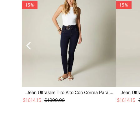
15%
15%
Jean Ultraslim Tiro Alto Con Correa Para Mujer
Jean Ultr
$
1614
.
15
$
1899
.
00
$
1614
.
15