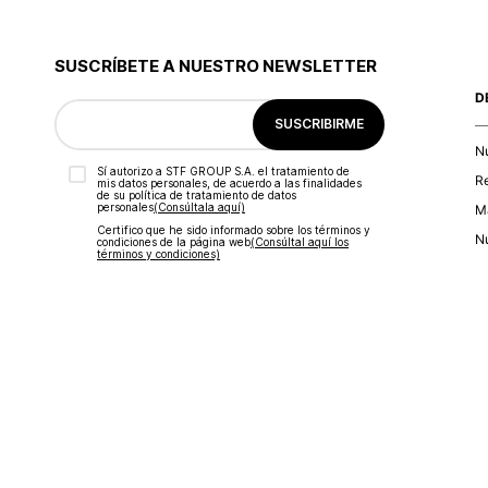
SUSCRÍBETE A NUESTRO NEWSLETTER
D
SUSCRIBIRME
N
Sí autorizo a STF GROUP S.A. el tratamiento de
R
mis datos personales, de acuerdo a las finalidades
de su política de tratamiento de datos
personales‎
(Consúltala aquí)
Ma
Certifico que he sido informado sobre los términos y
Nu
condiciones de la página web‎
(Consúltal aquí los
términos y condiciones)