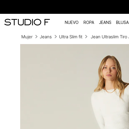
NUEVO
ROPA
JEANS
BLUSA
Mujer
Jeans
Ultra Slim fit
Jean Ultraslim Tiro
TÉRMINOS MÁS BUSCADOS
1
.
vestidos
2
.
blusas
3
.
pantalon
4
.
tiro alto
5
.
blazer
6
.
falda
7
.
body studio f
8
.
short