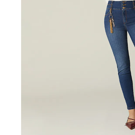
9
.
botas
10
.
blusa