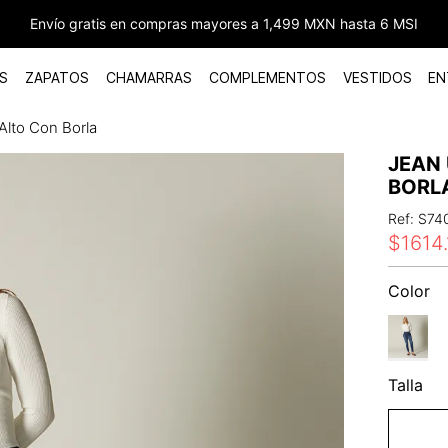
Envío gratis en compras mayores a 1,499 MXN hasta 6 MSI
S
ZAPATOS
CHAMARRAS
COMPLEMENTOS
VESTIDOS
EN
 Alto Con Borla
JEAN 
BORL
Ref
:
S74
$
1614
.
Color
Talla