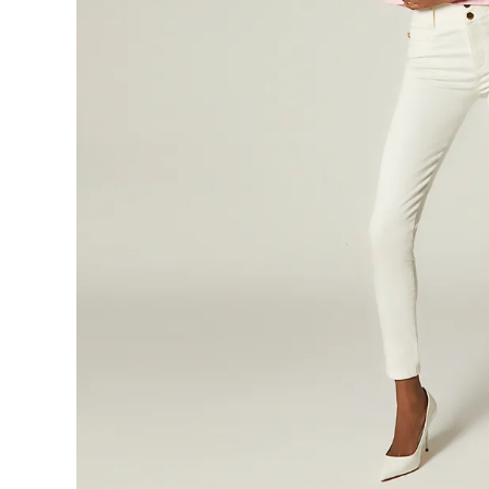
9
.
short
10
.
botas