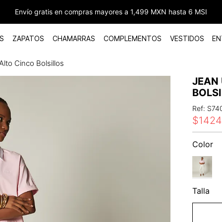
Envío gratis en compras mayores a 1,499 MXN hasta 6 MSI
S
ZAPATOS
CHAMARRAS
COMPLEMENTOS
VESTIDOS
EN
Alto Cinco Bolsillos
JEAN 
BOLS
Ref
:
S74
$
1424
Color
Talla