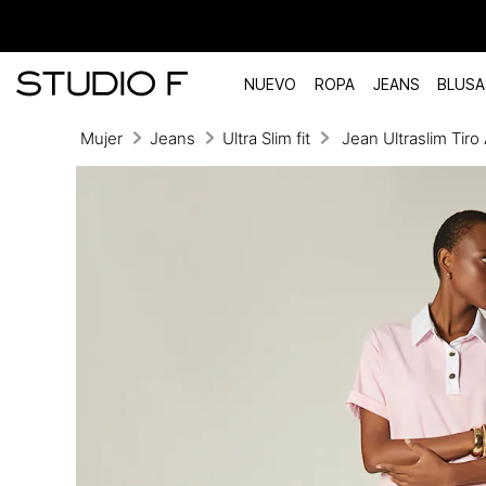
NUEVO
ROPA
JEANS
BLUSA
Mujer
Jeans
Ultra Slim fit
Jean Ultraslim Tiro 
TÉRMINOS MÁS BUSCADOS
1
.
vestidos
2
.
blusas
3
.
pantalon
4
.
tiro alto
5
.
blazer
6
.
falda
7
.
body studio f
8
.
blusa