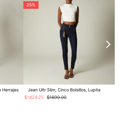
25%
25%
n Herrajes
Jean Ultr Slim, Cinco Bolsillos, Lupita
Jean Ult
$
1424
.
25
$
1899
.
00
$
1199
.
25