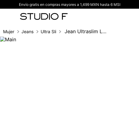
Envío gratis en compras mayores a 1,499 MXN hasta 6 MSI
TÉRMINOS MÁS BUSCADOS
1
.
vestidos
2
.
blusas
Jean Ultraslim Levanta Cola Con Herrajes
Mujer
Jeans
Ultra Slim fit
3
.
pantalon
4
.
tiro alto
5
.
blazer
6
.
falda
7
.
body studio f
8
.
blusa
9
.
short
10
.
botas