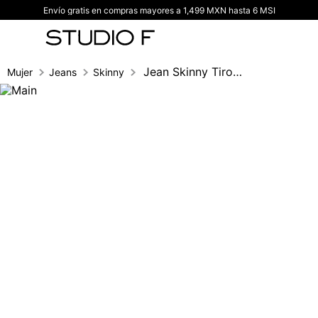
Envío gratis en compras mayores a 1,499 MXN hasta 6 MSI
TÉRMINOS MÁS BUSCADOS
1
.
vestidos
2
.
blusas
Jean Skinny Tiro Alto Salma
Mujer
Jeans
Skinny
3
.
pantalon
4
.
tiro alto
5
.
blazer
6
.
falda
7
.
body studio f
8
.
short
9
.
blusa
10
.
botas