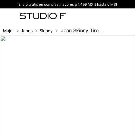
Envío gratis en compras mayores a 1,499 MXN hasta 6 MSI
TÉRMINOS MÁS BUSCADOS
1
.
vestidos
2
.
blusas
Jean Skinny Tiro Alto Con Correa Para Mu
Mujer
Jeans
Skinny
3
.
pantalon
4
.
tiro alto
5
.
blazer
6
.
falda
7
.
body studio f
8
.
short
9
.
blusa
10
.
botas