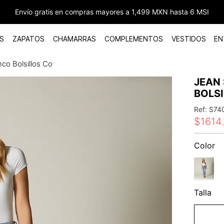
Envío gratis en compras mayores a 1,499 MXN hasta 6 MSI
S
ZAPATOS
CHAMARRAS
COMPLEMENTOS
VESTIDOS
EN
nco Bolsillos Co
JEAN 
BOLS
Ref
:
S74
$
1614
.
Color
Talla