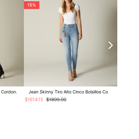
15%
Y Cordon.
Jean Skinny Tiro Alto Cinco Bolsillos Co
Jean Ski
$
1614
.
15
$
1899
.
00
$
999
.
00