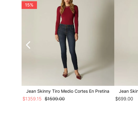
15%
Jean Skinny Tiro Medio Cortes En Pretina
Jean Skin
$
1359
.
15
$
1599
.
00
$
699
.
00