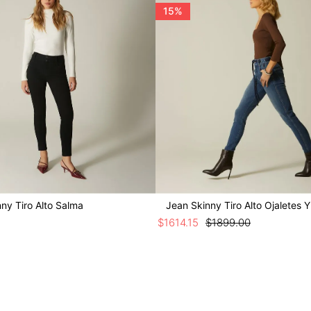
15%
ny Tiro Alto Salma
Jean Skinny Tiro Alto Ojaletes 
$
1614
.
15
$
1899
.
00