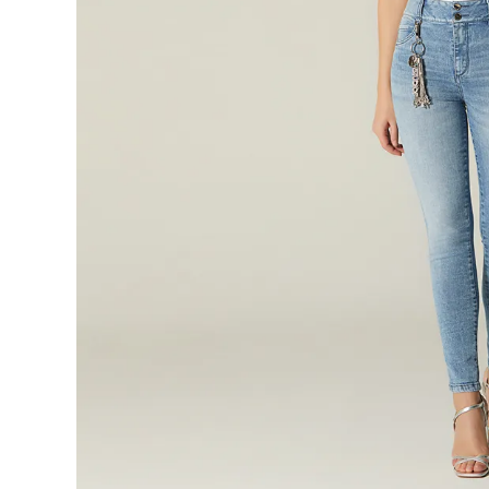
9
.
botas
10
.
blusa