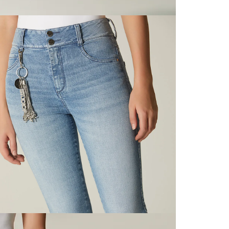
servicio
S
página 
Cliente'...
P
Devoluci
el mismo 
empaque 
no se vea
transport
N