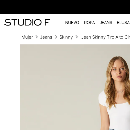
NUEVO
ROPA
JEANS
BLUSA
Mujer
Jeans
Skinny
Jean Skinny Tiro Alto Ci
TÉRMINOS MÁS BUSCADOS
1
.
vestidos
2
.
blusas
3
.
pantalon
4
.
tiro alto
5
.
blazer
6
.
falda
7
.
body studio f
8
.
short