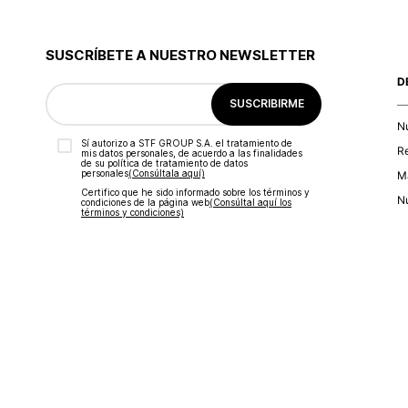
SUSCRÍBETE A NUESTRO NEWSLETTER
D
SUSCRIBIRME
N
Sí autorizo a STF GROUP S.A. el tratamiento de
R
mis datos personales, de acuerdo a las finalidades
de su política de tratamiento de datos
personales‎
(Consúltala aquí)
Ma
Certifico que he sido informado sobre los términos y
Nu
condiciones de la página web‎
(Consúltal aquí los
términos y condiciones)