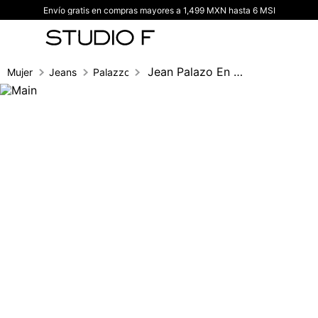
Envío gratis en compras mayores a 1,499 MXN hasta 6 MSI
TÉRMINOS MÁS BUSCADOS
1
.
vestidos
2
.
blusas
Jean Palazo En Jacquard Con Cordon
Mujer
Jeans
Palazzo
3
.
pantalon
4
.
tiro alto
5
.
blazer
6
.
falda
7
.
body studio f
8
.
short
9
.
blusa
10
.
botas