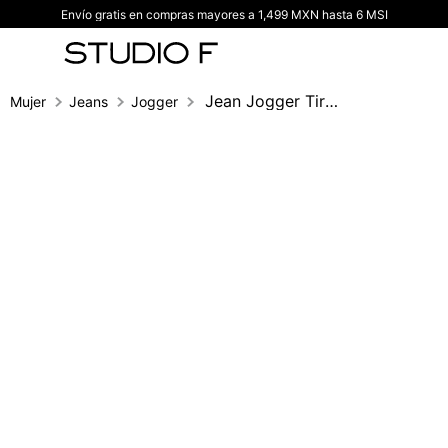
Envío gratis en compras mayores a 1,499 MXN hasta 6 MSI
TÉRMINOS MÁS BUSCADOS
1
.
vestidos
2
.
blusas
Jean Jogger Tiro Alto Con Bolsillos
Mujer
Jeans
Jogger
3
.
pantalon
4
.
tiro alto
5
.
blazer
6
.
falda
7
.
body studio f
8
.
short
9
.
blusa
10
.
botas