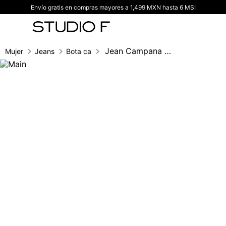
Envío gratis en compras mayores a 1,499 MXN hasta 6 MSI
TÉRMINOS MÁS BUSCADOS
1
.
vestidos
2
.
blusas
Jean Campana Cinco Bolsillos,Tiro Medio,
Mujer
Jeans
Bota campana
3
.
pantalon
4
.
tiro alto
5
.
blazer
6
.
falda
7
.
body studio f
8
.
short
9
.
blusa
10
.
botas