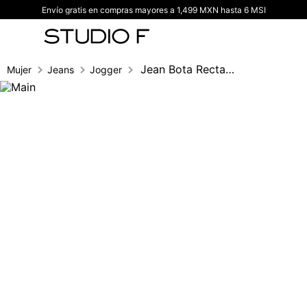
Envío gratis en compras mayores a 1,499 MXN hasta 6 MSI
TÉRMINOS MÁS BUSCADOS
1
.
vestidos
2
.
blusas
Jean Bota Recta, Doble Pretina, Con Cint
Mujer
Jeans
Jogger
3
.
pantalon
4
.
tiro alto
5
.
blazer
6
.
falda
7
.
body studio f
8
.
blusa
9
.
short
10
.
botas