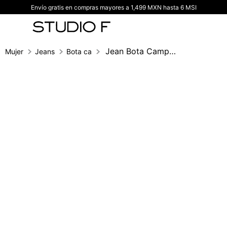
Envío gratis en compras mayores a 1,499 MXN hasta 6 MSI
TÉRMINOS MÁS BUSCADOS
1
.
vestidos
2
.
blusas
Jean Bota Campana Tiro Alto, Cinco Bolsi
Mujer
Jeans
Bota campana
3
.
pantalon
4
.
tiro alto
5
.
blazer
6
.
falda
7
.
body studio f
8
.
short
9
.
blusa
10
.
botas