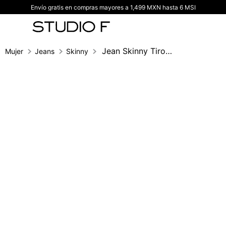
Envío gratis en compras mayores a 1,499 MXN hasta 6 MSI
TÉRMINOS MÁS BUSCADOS
1
.
vestidos
2
.
blusas
Jean Skinny Tiro Medio,Cinco Bolsillos,
Mujer
Jeans
Skinny
3
.
pantalon
4
.
tiro alto
5
.
blazer
6
.
falda
7
.
body studio f
8
.
short
9
.
botas
10
.
blusa