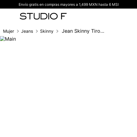
Envío gratis en compras mayores a 1,499 MXN hasta 6 MSI
TÉRMINOS MÁS BUSCADOS
1
.
vestidos
2
.
blusas
Jean Skinny Tiro Alto Placa En Pasador
Mujer
Jeans
Skinny
3
.
pantalon
4
.
tiro alto
5
.
blazer
6
.
falda
7
.
body studio f
8
.
short
9
.
blusa
10
.
botas