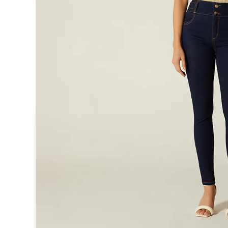
9
.
blusa
10
.
botas