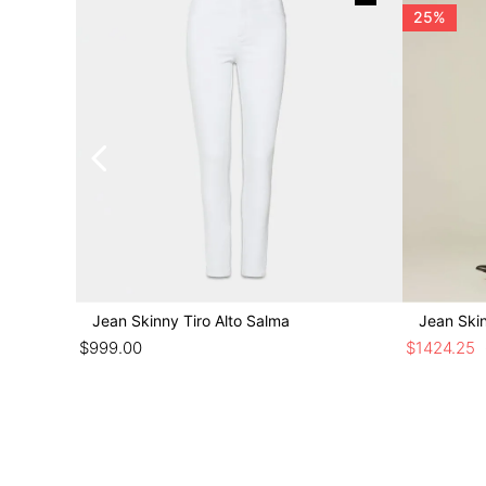
25%
illos,
Jean Skinny Tiro Alto Salma
Jean Skin
$
999
.
00
$
1424
.
25