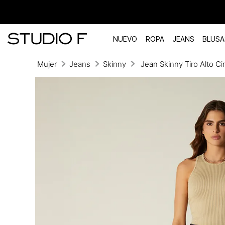
NUEVO
ROPA
JEANS
BLUSA
Mujer
Jeans
Skinny
Jean Skinny Tiro Alto Ci
TÉRMINOS MÁS BUSCADOS
1
.
vestidos
2
.
blusas
3
.
pantalon
4
.
tiro alto
5
.
blazer
6
.
falda
7
.
body studio f
8
.
short