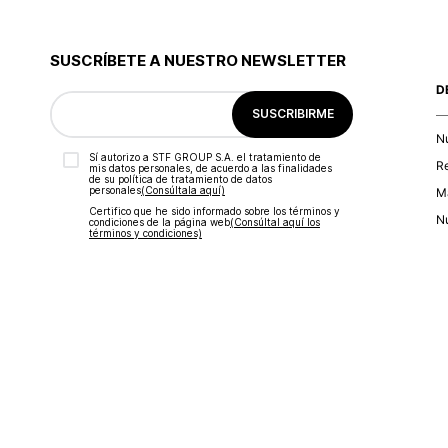
SUSCRÍBETE A NUESTRO NEWSLETTER
D
SUSCRIBIRME
N
Sí autorizo a STF GROUP S.A. el tratamiento de
R
mis datos personales, de acuerdo a las finalidades
de su política de tratamiento de datos
personales‎
(Consúltala aquí)
Ma
Certifico que he sido informado sobre los términos y
Nu
condiciones de la página web‎
(Consúltal aquí los
términos y condiciones)