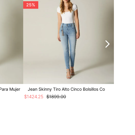
25%
Para Mujer
Jean Skinny Tiro Alto Cinco Bolsillos Co
Jean Ski
$
1424
.
25
$
1899
.
00
$
999
.
00