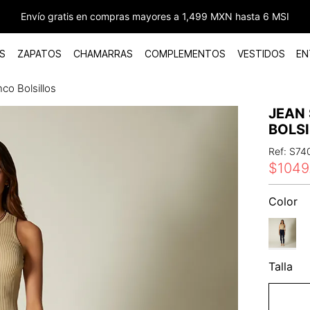
Envío gratis en compras mayores a 1,499 MXN hasta 6 MSI
S
ZAPATOS
CHAMARRAS
COMPLEMENTOS
VESTIDOS
EN
nco Bolsillos
JEAN 
BOLS
Ref
:
S74
$
1049
Color
Talla