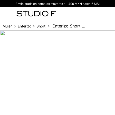
Envío gratis en compras mayores a 1,499 MXN hasta 6 MSI
TÉRMINOS MÁS BUSCADOS
1
.
vestidos
2
.
blusas
Enterizo Short Manga Sisa
Mujer
Enterizos
Short
3
.
pantalon
4
.
tiro alto
5
.
blazer
6
.
falda
7
.
body studio f
8
.
short
9
.
blusa
10
.
botas