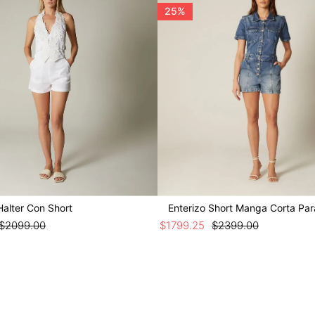
25%
Halter Con Short
Enterizo Short Manga Corta Par
$
2099
.
00
$
1799
.
25
$
2399
.
00