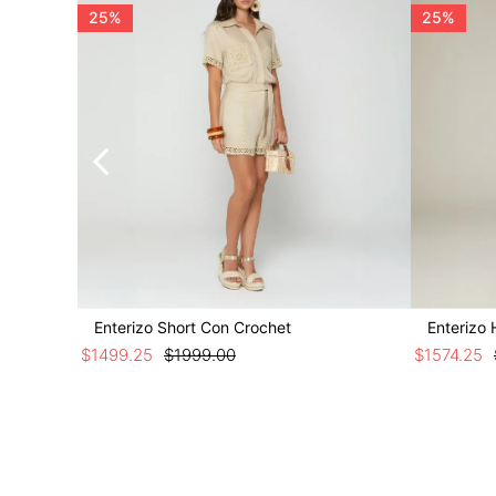
25%
25%
Enterizo Short Con Crochet
Enterizo 
$
1499
.
25
$
1999
.
00
$
1574
.
25