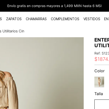
Envío gratis en compras mayores a 1,499 MXN hasta 6 MSI
S
ZAPATOS
CHAMARRAS
COMPLEMENTOS
VESTIDOS
EN
 Utilitarios Cin
ENTE
UTILI
Ref
:
S12
$
1874
Color
Talla