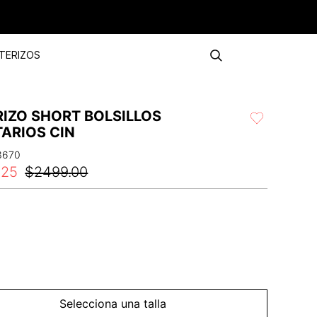
TERIZOS
RIZO SHORT BOLSILLOS
TARIOS CIN
3670
.
25
$
2499
.
00
Selecciona una talla