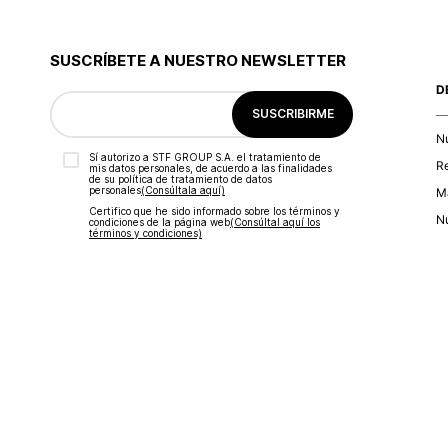
SUSCRÍBETE A NUESTRO NEWSLETTER
D
SUSCRIBIRME
N
Sí autorizo a STF GROUP S.A. el tratamiento de
R
mis datos personales, de acuerdo a las finalidades
de su política de tratamiento de datos
personales‎
(Consúltala aquí)
Ma
Certifico que he sido informado sobre los términos y
Nu
condiciones de la página web‎
(Consúltal aquí los
términos y condiciones)