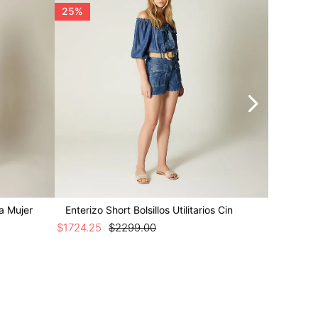
25%
25%
a Mujer
Enterizo Short Bolsillos Utilitarios Cin
Enteriz
$
1724
.
25
$
2299
.
00
$
1424
.
25