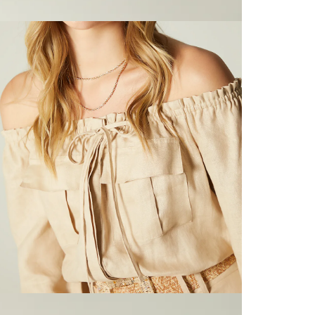
servicio
S
página 
Cliente'...
N
Devoluci
el mismo 
L
empaque 
no se vea
transport