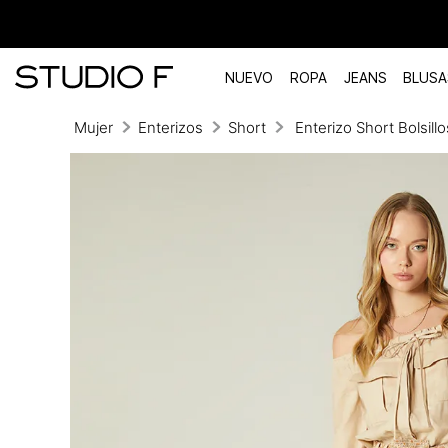
NUEVO
ROPA
JEANS
BLUSA
Mujer
Enterizos
Short
Enterizo Short Bolsillos
TÉRMINOS MÁS BUSCADOS
1
.
vestidos
2
.
blusas
3
.
pantalon
4
.
tiro alto
5
.
blazer
6
.
falda
7
.
body studio f
8
.
short