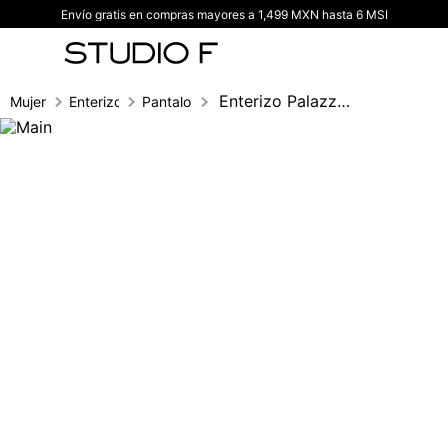
Envío gratis en compras mayores a 1,499 MXN hasta 6 MSI
TÉRMINOS MÁS BUSCADOS
1
.
vestidos
2
.
blusas
Enterizo Palazzo Cruzado
Mujer
Enterizos
Pantalon
3
.
pantalon
4
.
tiro alto
5
.
blazer
6
.
falda
7
.
body studio f
8
.
short
9
.
botas
10
.
blusa