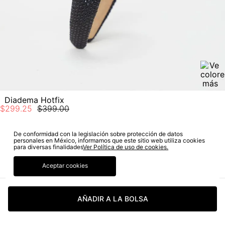
Diadema Hotfix
$
299
.
25
$
399
.
00
De conformidad con la legislación sobre protección de datos
personales en México, informamos que este sitio web utiliza cookies
SUSCRÍBETE A NUESTRO NEWSLETTER
para diversas finalidades
Ver Política de uso de cookies.
Aceptar cookies
SUSCRIBIRME
AÑADIR A LA BOLSA
Sí autorizo a STF GROUP S.A. el tratamiento de mis datos
personales, de acuerdo a las finalidades de su política
de tratamiento de datos personales‎
(Consúltala aquí)
Certifico que he sido informado sobre los términos y