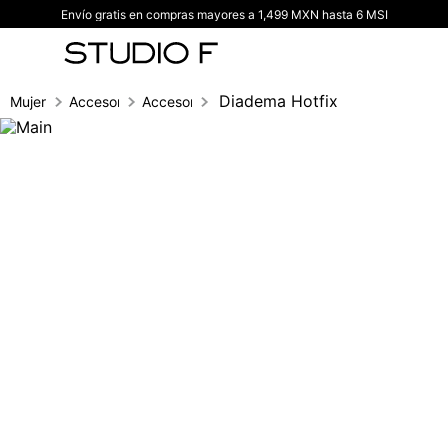
Envío gratis en compras mayores a 1,499 MXN hasta 6 MSI
TÉRMINOS MÁS BUSCADOS
1
.
vestidos
2
.
blusas
Diadema Hotfix
Mujer
Accesorios
Accesorios para el cabello
3
.
pantalon
4
.
tiro alto
5
.
blazer
6
.
falda
7
.
body studio f
8
.
blusa
9
.
short
10
.
botas