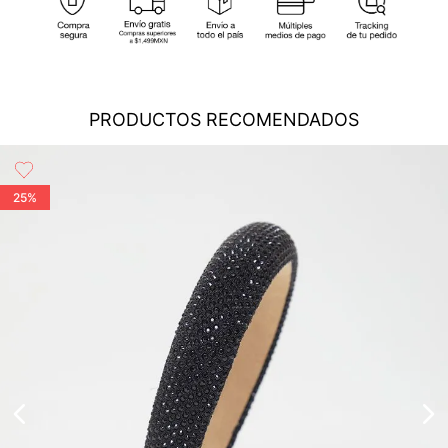
cobertura para que tu compra llegue a la dirección de tu
preferencia...
Ver más
Cambios
: En caso de requerir el cambio de tu pedido, debes
No planchar
comunicarte al área de Servicio al Cliente al (55) 5899 1500
Ext. 5046 o vía chat en línea (en horario de lunes a viernes de
No usar blanqueador
PRODUCTOS RECOMENDADOS
8:00 -17:00 hrs); también nos puedes enviar un correo a
servicioalcliente@modinsamexico.com.mx
o a través de
nuestra página web
www.studiofmexico.com
en la opción
No usar abrillantadores opticos
'Servicio al Cliente'...
Ver más
25%
Devoluciones
: Para realizar la devolución de tu pedido debes
utilizar el mismo empaque en que lo recibiste, es importante
No lavado en seco
que el empaque sea el adecuado según la naturaleza del
producto para que no se vea afectada su integridad durante
el proceso de transporte...
Ver más
Lavado profesional en humedo