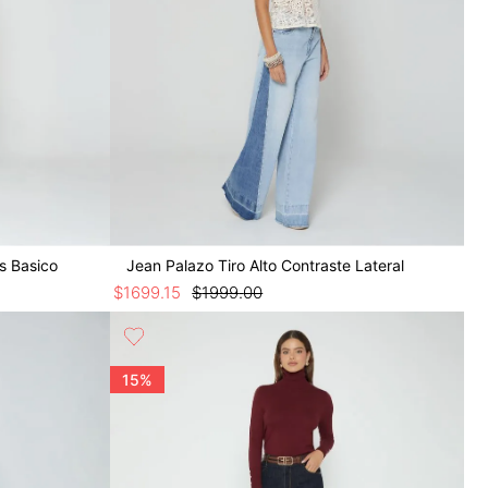
s Basico
Jean Palazo Tiro Alto Contraste Lateral
$
1699
.
15
$
1999
.
00
15%