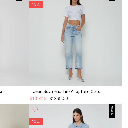
15%
za
Jean Boyfriend Tiro Alto, Tono Claro
$
1614
.
15
$
1899
.
00
Nuevo
15%