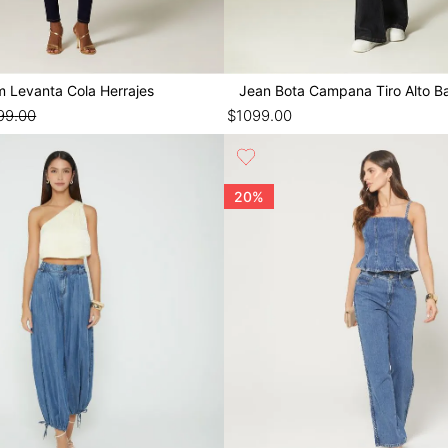
im Levanta Cola Herrajes
Jean Bota Campana Tiro Alto B
99
.
00
$
1099
.
00
20%