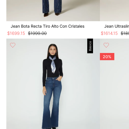
Jean Bota Recta Tiro Alto Con Cristales
Jean Ultrasl
$
1699
.
15
$
1999
.
00
$
1614
.
15
$
18
Básico
20%