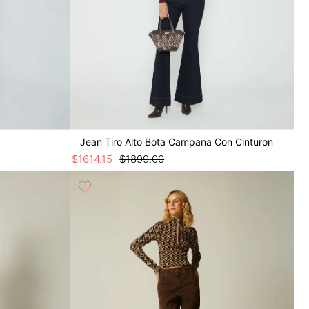
Jean Tiro Alto Bota Campana Con Cinturon
$
1614
.
15
$
1899
.
00