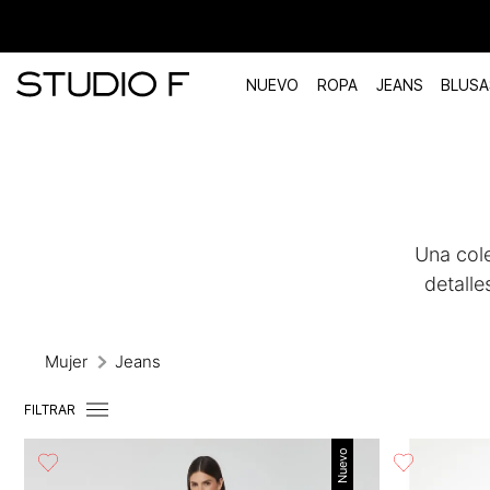
NUEVO
ROPA
JEANS
BLUSA
TÉRMINOS MÁS BUSCADOS
1
.
vestidos
2
.
blusas
Una cole
3
.
pantalon
detall
4
.
tiro alto
5
.
blazer
Mujer
Jeans
6
.
falda
FILTRAR
7
.
body studio f
8
.
short
Nuevo