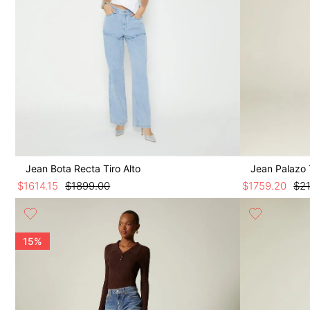
Jean Bota Recta Tiro Alto
Jean Palazo 
$
1614
.
15
$
1899
.
00
$
1759
.
20
$
2
15%