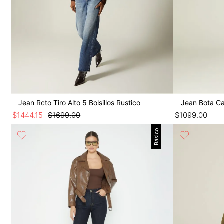
Jean Rcto Tiro Alto 5 Bolsillos Rustico
Jean Bota Ca
$
1444
.
15
$
1699
.
00
$
1099
.
00
Básico