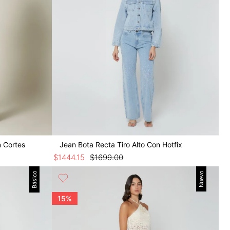
n Cortes
Jean Bota Recta Tiro Alto Con Hotfix
$
1444
.
15
$
1699
.
00
Básico
Nuevo
15%