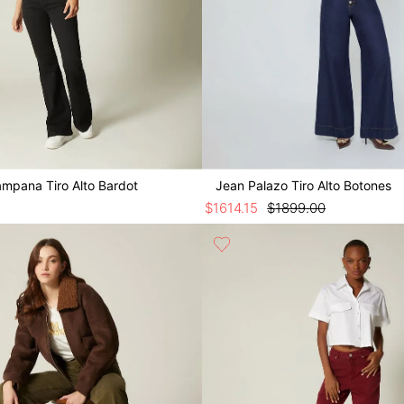
mpana Tiro Alto Bardot
Jean Palazo Tiro Alto Botones
$
1614
.
15
$
1899
.
00