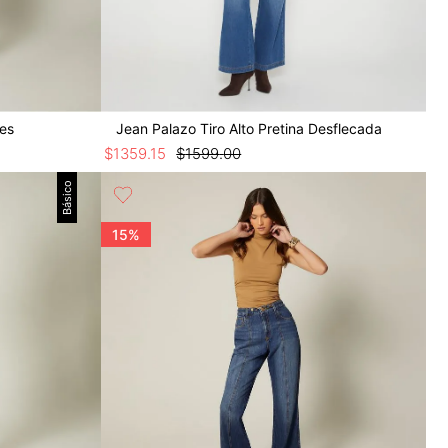
tes
Jean Palazo Tiro Alto Pretina Desflecada
$
1359
.
15
$
1599
.
00
Básico
15%