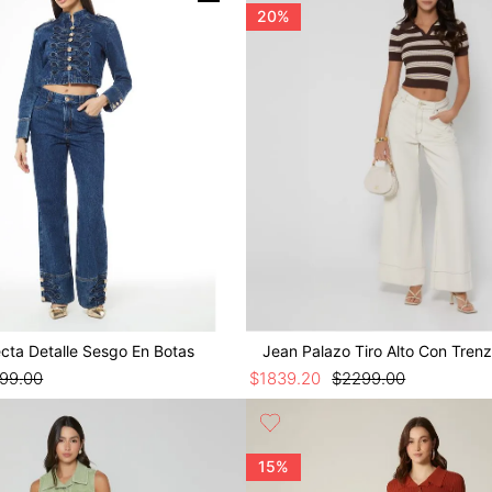
20%
cta Detalle Sesgo En Botas
Jean Palazo Tiro Alto Con Tren
999
.
00
$
1839
.
20
$
2299
.
00
15%