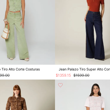
 Tiro Alto Corte Costuras
Jean Palazo Tiro Super Alto Co
999
.
00
$
1359
.
15
$
1599
.
00