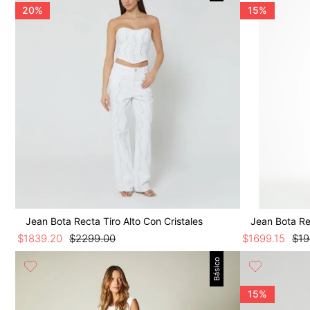
9
.
botas
20%
15%
10
.
blusa
Jean Bota Recta Tiro Alto Con Cristales
Jean Bota Re
$
1839
.
20
$
2299
.
00
$
1699
.
15
$
1
Básico
15%