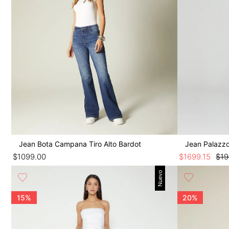
Jean Bota Campana Tiro Alto Bardot
Jean Palazzo
$
1099
.
00
$
1699
.
15
$
1
Nuevo
15%
20%