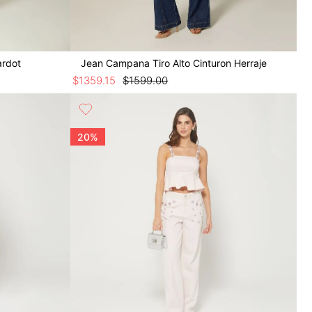
ardot
Jean Campana Tiro Alto Cinturon Herraje
$
1359
.
15
$
1599
.
00
20%