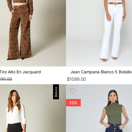
Tiro Alto En Jacquard
Jean Campana Blanco 5 Bolsillo
199
.
00
$
1099
.
00
Básico
15%