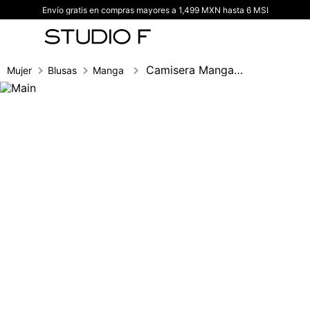
Envío gratis en compras mayores a 1,499 MXN hasta 6 MSI
TÉRMINOS MÁS BUSCADOS
1
.
vestidos
2
.
blusas
Camisera Manga Larga
Mujer
Blusas
Manga larga
3
.
pantalon
4
.
tiro alto
5
.
blazer
6
.
falda
7
.
body studio f
8
.
blusa
9
.
short
10
.
botas