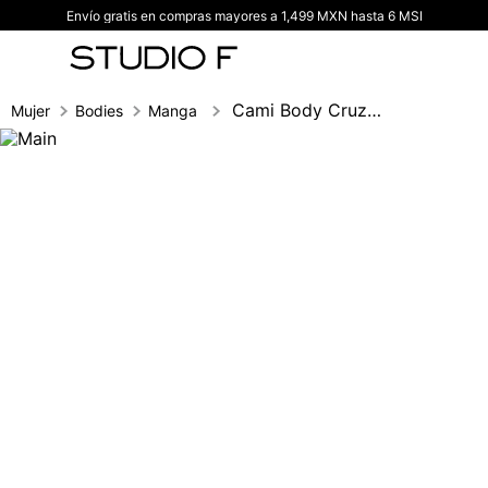
Envío gratis en compras mayores a 1,499 MXN hasta 6 MSI
TÉRMINOS MÁS BUSCADOS
1
.
vestidos
2
.
blusas
Cami Body Cruzado
Mujer
Bodies
Manga 3/4
3
.
pantalon
4
.
tiro alto
5
.
blazer
6
.
falda
7
.
body studio f
8
.
blusa
9
.
short
10
.
botas