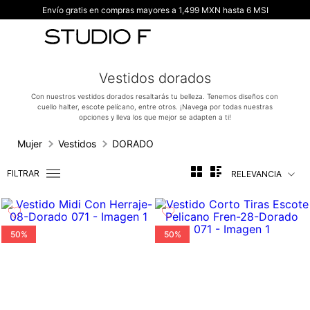
Envío gratis en compras mayores a 1,499 MXN hasta 6 MSI
TÉRMINOS MÁS BUSCADOS
1
.
vestidos
2
.
blusas
Vestidos dorados
3
.
pantalon
Con nuestros vestidos dorados resaltarás tu belleza. Tenemos diseños con
cuello halter, escote pelícano, entre otros. ¡Navega por todas nuestras
4
.
tiro alto
opciones y lleva los que mejor se adapten a ti!
5
.
blazer
Mujer
Vestidos
DORADO
6
.
falda
FILTRAR
RELEVANCIA
7
.
body studio f
8
.
short
9
.
botas
50%
50%
10
.
blusa