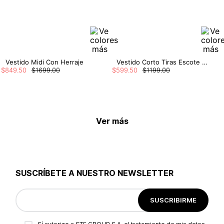
Vestido Midi Con Herraje
Vestido Corto Tiras Escote Pelicano Fren
$
849
.
50
$
1699
.
00
$
599
.
50
$
1199
.
00
Ver más
SUSCRÍBETE A NUESTRO NEWSLETTER
SUSCRIBIRME