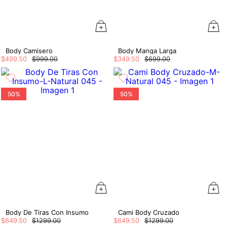
Body Camisero
Body Manga Larga
$
499
.
50
$
999
.
00
$
349
.
50
$
699
.
00
50%
50%
Body De Tiras Con Insumo
Cami Body Cruzado
$
649
.
50
$
1299
.
00
$
649
.
50
$
1299
.
00