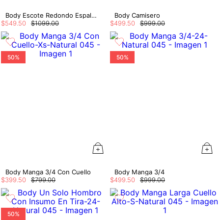
Body Escote Redondo Espalda Escotada
Body Camisero
$
549
.
50
$
1099
.
00
$
499
.
50
$
999
.
00
50%
50%
Body Manga 3/4 Con Cuello
Body Manga 3/4
$
399
.
50
$
799
.
00
$
499
.
50
$
999
.
00
50%