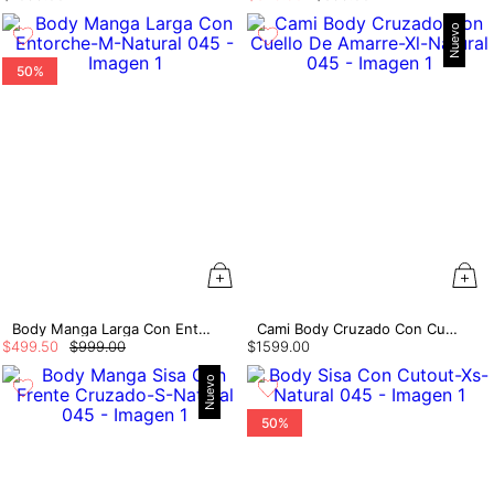
Nuevo
50%
Body Manga Larga Con Entorche
Cami Body Cruzado Con Cuello De Amarre
$
499
.
50
$
999
.
00
$
1599
.
00
Nuevo
50%