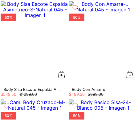
50%
50%
Body Sisa Escote Espalda Asimetrico
Body Con Amarre
$
549
.
50
$
1099
.
00
$
499
.
50
$
999
.
00
50%
50%