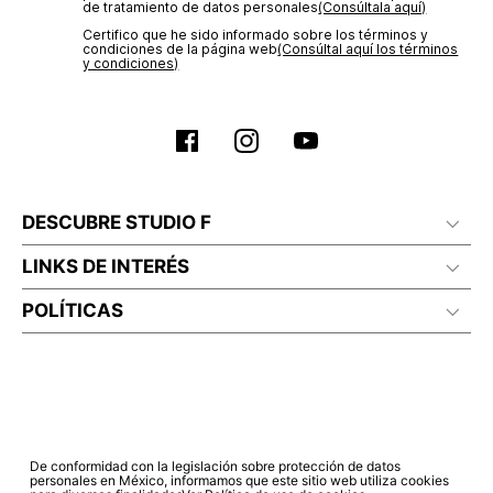
de tratamiento de datos personales‎
(Consúltala aquí)
Certifico que he sido informado sobre los términos y
condiciones de la página web‎
(Consúltal aquí los términos
y condiciones)
DESCUBRE STUDIO F
LINKS DE INTERÉS
POLÍTICAS
De conformidad con la legislación sobre protección de datos
personales en México, informamos que este sitio web utiliza cookies