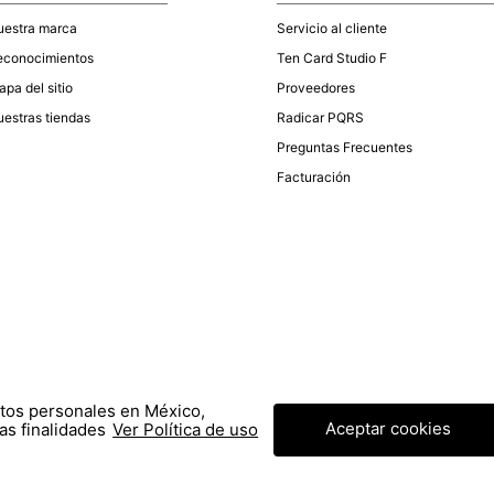
uestra marca
Servicio al cliente
econocimientos
Ten Card Studio F
pa del sitio
Proveedores
estras tiendas
Radicar PQRS
Preguntas Frecuentes
Facturación
atos personales en México,
Aceptar cookies
as finalidades
Ver Política de uso
© COPYRIGHT 2022 STUDIO F. TODOS LOS DERECHOS RESERVADOS.