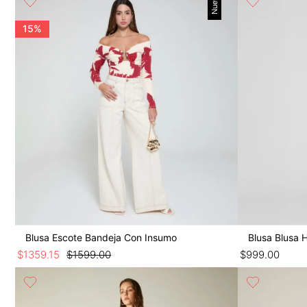
Nuevo
9
.
botas
10
.
blusa
15%
Blusa Escote Bandeja Con Insumo
Blusa Blusa 
$
1359
.
15
$
1599
.
00
$
999
.
00