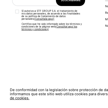
SUSCRIBIRME
N
Sí autorizo a STF GROUP S.A. el tratamiento de
R
mis datos personales, de acuerdo a las finalidades
de su política de tratamiento de datos
personales‎
(Consúltala aquí)
Ma
Certifico que he sido informado sobre los términos y
Nu
condiciones de la página web‎
(Consúltal aquí los
términos y condiciones)
De conformidad con la legislación sobre protección de d
informamos que este sitio web utiliza cookies para divers
de cookies.