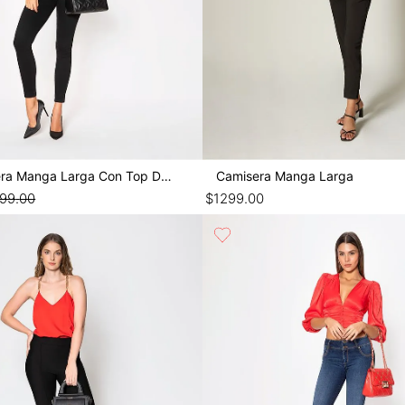
Blusa Camisera Manga Larga Con Top De Cr
Camisera Manga Larga
999
.
00
$
1299
.
00