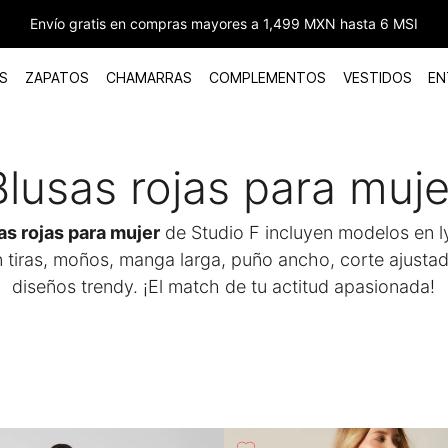
Envío gratis en compras mayores a 1,499 MXN hasta 6 MSI
S
ZAPATOS
CHAMARRAS
COMPLEMENTOS
VESTIDOS
EN
Blusas rojas para muje
as rojas para mujer
de Studio F incluyen modelos en ly
n tiras, moños, manga larga, puño ancho, corte ajustad
diseños trendy. ¡El match de tu actitud apasionada!