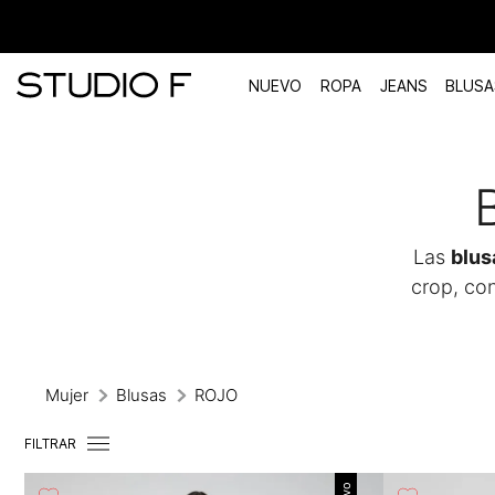
NUEVO
ROPA
JEANS
BLUSA
TÉRMINOS MÁS BUSCADOS
1
.
vestidos
2
.
blusas
Las
blus
3
.
pantalon
crop, co
4
.
tiro alto
5
.
blazer
6
.
falda
Mujer
Blusas
ROJO
7
.
body studio f
FILTRAR
8
.
short