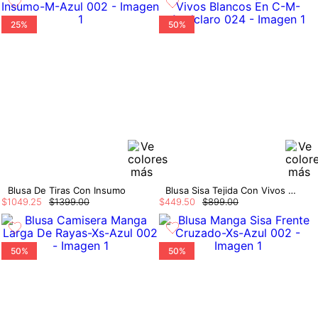
25%
50%
Blusa De Tiras Con Insumo
Blusa Sisa Tejida Con Vivos Blancos En C
$
1049
.
25
$
1399
.
00
$
449
.
50
$
899
.
00
50%
50%