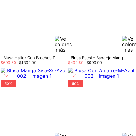
Blusa Halter Con Broches Para Mujer
Blusa Escote Bandeja Manga Seguida
$
699
.
50
$
1399
.
00
$
499
.
50
$
999
.
00
50%
50%