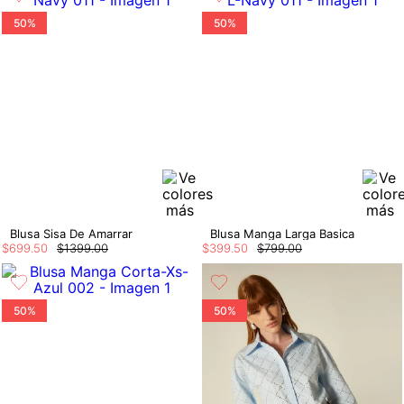
50%
50%
Blusa Sisa De Amarrar
Blusa Manga Larga Basica
$
699
.
50
$
1399
.
00
$
399
.
50
$
799
.
00
50%
50%