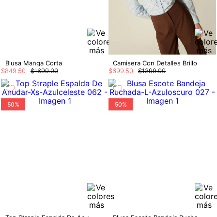
Blusa Manga Corta
Camisera Con Detalles Brillo
$
849
.
50
$
1699
.
00
$
699
.
50
$
1399
.
00
50%
50%