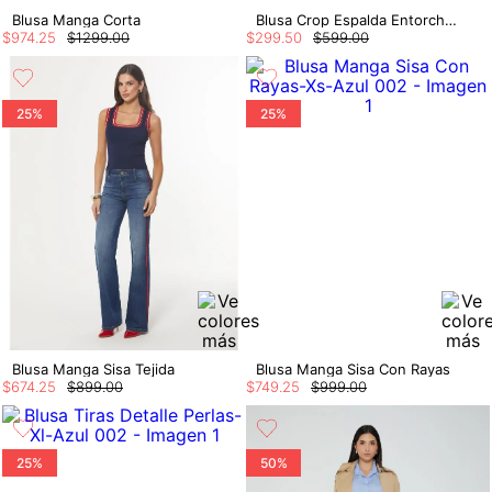
Blusa Manga Corta
Blusa Crop Espalda Entorchada
$
974
.
25
$
1299
.
00
$
299
.
50
$
599
.
00
25%
25%
Blusa Manga Sisa Tejida
Blusa Manga Sisa Con Rayas
$
674
.
25
$
899
.
00
$
749
.
25
$
999
.
00
25%
50%