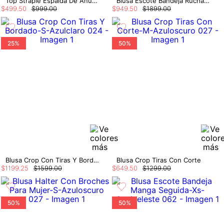
Top Straple Espalda De Anudar
Blusa Escote Bandeja Ruchada
$
499
.
50
$
999
.
00
$
949
.
50
$
1899
.
00
25%
50%
Blusa Crop Con Tiras Y Bordado
Blusa Crop Tiras Con Corte
$
1199
.
25
$
1599
.
00
$
649
.
50
$
1299
.
00
50%
50%