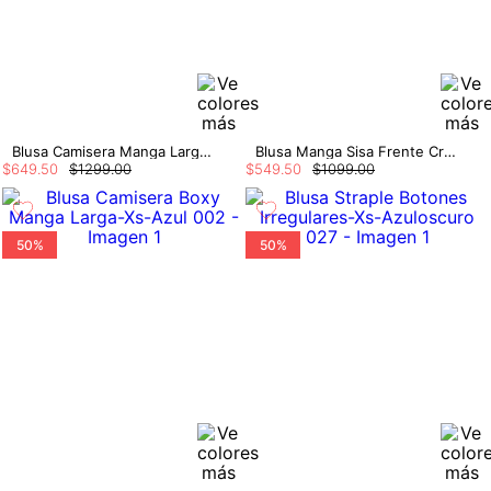
Blusa Camisera Manga Larga De Rayas
Blusa Manga Sisa Frente Cruzado
$
649
.
50
$
1299
.
00
$
549
.
50
$
1099
.
00
50%
50%