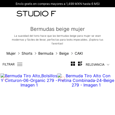
Envío gratis en compras mayores a 1,499 MXN hasta 6 MSI
TÉRMINOS MÁS BUSCADOS
1
.
vestidos
2
.
blusas
Bermudas beige mujer
3
.
pantalon
La suavidad del tono hace que las bermudas beige para mujer se vean
modernas y fáciles de llevar, perfectas para looks impecables. ¡Explora tus
4
.
tiro alto
favoritas!
5
.
blazer
Mujer
Shorts
Bermuda
Beige
CAKI
6
.
falda
FILTRAR
RELEVANCIA
7
.
body studio f
8
.
short
9
.
botas
10
.
blusa