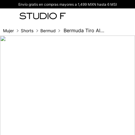
Envío gratis en compras mayores a 1,499 MXN hasta 6 MSI
TÉRMINOS MÁS BUSCADOS
1
.
vestidos
2
.
blusas
Bermuda Tiro Alto Con Correa Y Guardapol
Mujer
Shorts
Bermuda
3
.
pantalon
4
.
tiro alto
5
.
blazer
6
.
falda
7
.
body studio f
8
.
blusa
9
.
short
10
.
botas