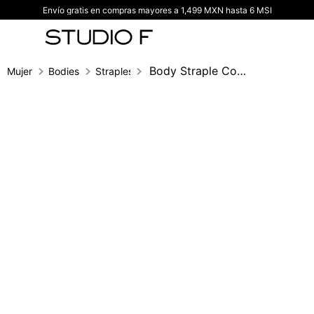
Envío gratis en compras mayores a 1,499 MXN hasta 6 MSI
TÉRMINOS MÁS BUSCADOS
1
.
vestidos
2
.
blusas
Body Straple Con Herraje
Mujer
Bodies
Strapless
3
.
pantalon
4
.
tiro alto
5
.
blazer
6
.
falda
7
.
body studio f
8
.
short
9
.
botas
10
.
blusa