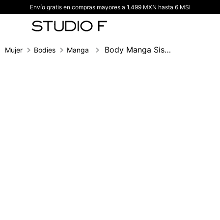
Envío gratis en compras mayores a 1,499 MXN hasta 6 MSI
TÉRMINOS MÁS BUSCADOS
1
.
vestidos
2
.
blusas
Body Manga Sisa Herraje En Escote
Mujer
Bodies
Manga sisa
3
.
pantalon
4
.
tiro alto
5
.
blazer
6
.
falda
7
.
body studio f
8
.
short
9
.
blusa
10
.
botas