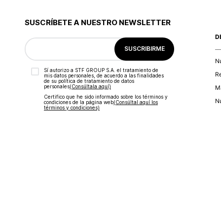
SUSCRÍBETE A NUESTRO NEWSLETTER
D
SUSCRIBIRME
N
Sí autorizo a STF GROUP S.A. el tratamiento de
R
mis datos personales, de acuerdo a las finalidades
de su política de tratamiento de datos
personales‎
(Consúltala aquí)
Ma
Certifico que he sido informado sobre los términos y
Nu
condiciones de la página web‎
(Consúltal aquí los
términos y condiciones)