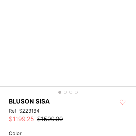
BLUSON SISA
Ref
:
S223184
$
1199
.
25
$
1599
.
00
Color