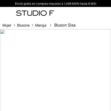
Envío gratis en compras mayores a 1,499 MXN hasta 6 MSI
TÉRMINOS MÁS BUSCADOS
1
.
vestidos
2
.
blusas
Bluson Sisa
Mujer
Blusones
Manga sisa
3
.
pantalon
4
.
tiro alto
5
.
blazer
6
.
falda
7
.
body studio f
8
.
short
9
.
blusa
10
.
botas