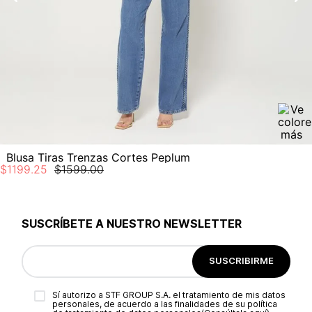
Planchar a temperatura maximo 110°c
Blusa Tiras Trenzas Cortes Peplum
$
1199
.
25
$
1599
.
00
SUSCRÍBETE A NUESTRO NEWSLETTER
SUSCRIBIRME
Sí autorizo a STF GROUP S.A. el tratamiento de mis datos
personales, de acuerdo a las finalidades de su política