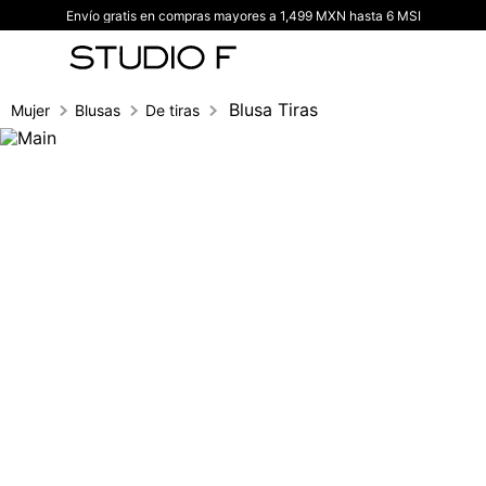
Envío gratis en compras mayores a 1,499 MXN hasta 6 MSI
TÉRMINOS MÁS BUSCADOS
1
.
vestidos
2
.
blusas
Blusa Tiras
Mujer
Blusas
De tiras
3
.
pantalon
4
.
tiro alto
5
.
blazer
6
.
falda
7
.
body studio f
8
.
short
9
.
blusa
10
.
botas