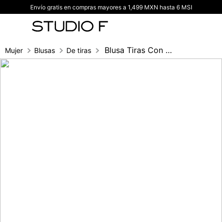
Envío gratis en compras mayores a 1,499 MXN hasta 6 MSI
TÉRMINOS MÁS BUSCADOS
1
.
vestidos
2
.
blusas
Blusa Tiras Con Cristales
Mujer
Blusas
De tiras
3
.
pantalon
4
.
tiro alto
5
.
blazer
6
.
falda
7
.
body studio f
8
.
short
9
.
botas
10
.
blusa