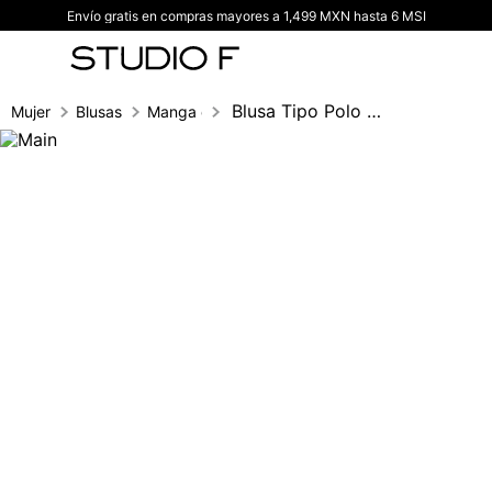
Envío gratis en compras mayores a 1,499 MXN hasta 6 MSI
TÉRMINOS MÁS BUSCADOS
1
.
vestidos
2
.
blusas
Blusa Tipo Polo Con Vivos En Manga Y Cue
Mujer
Blusas
Manga corta
3
.
pantalon
4
.
tiro alto
5
.
blazer
6
.
falda
7
.
body studio f
8
.
short
9
.
blusa
10
.
botas