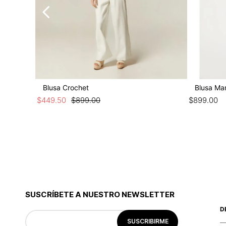
Blusa Crochet
Blusa Man
$
449
.
50
$
899
.
00
$
899
.
00
SUSCRÍBETE A NUESTRO NEWSLETTER
D
SUSCRIBIRME