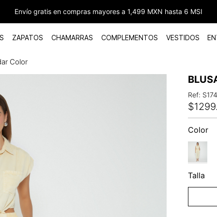
Envío gratis en compras mayores a 1,499 MXN hasta 6 MSI
S
ZAPATOS
CHAMARRAS
COMPLEMENTOS
VESTIDOS
EN
ar Color
BLUS
Ref
:
S17
$
1299
Color
Talla