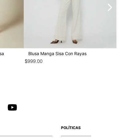
sa
Blusa Manga Sisa Con Rayas
Blusa S
$
999
.
00
$
1099
.
00
POLÍTICAS