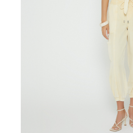
9
.
botas
10
.
blusa