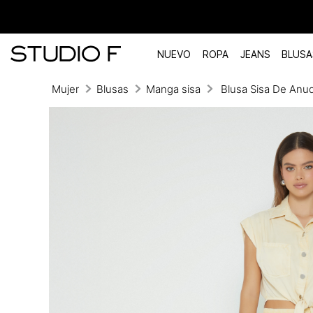
NUEVO
ROPA
JEANS
BLUSA
Mujer
Blusas
Manga sisa
Blusa Sisa De Anud
TÉRMINOS MÁS BUSCADOS
1
.
vestidos
2
.
blusas
3
.
pantalon
4
.
tiro alto
5
.
blazer
6
.
falda
7
.
body studio f
8
.
short