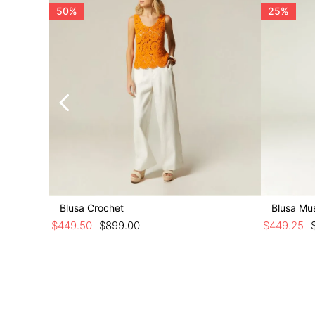
50%
25%
Blusa Crochet
Blusa Mu
$
449
.
50
$
899
.
00
$
449
.
25