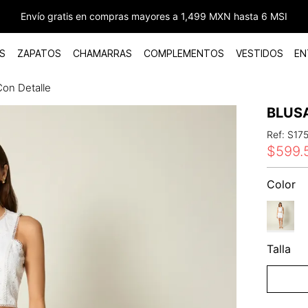
Envío gratis en compras mayores a 1,499 MXN hasta 6 MSI
S
ZAPATOS
CHAMARRAS
COMPLEMENTOS
VESTIDOS
EN
Con Detalle
BLUS
Ref
:
S17
$
599
.
Color
Talla