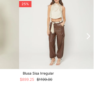
25%
50%
Blusa Sisa Irregular
Blusa Si
$
899
.
25
$
1199
.
00
$
499
.
50