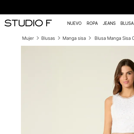
NUEVO
ROPA
JEANS
BLUSA
Mujer
Blusas
Manga sisa
Blusa Manga Sisa 
TÉRMINOS MÁS BUSCADOS
1
.
vestidos
2
.
blusas
3
.
pantalon
4
.
tiro alto
5
.
blazer
6
.
falda
7
.
body studio f
8
.
short