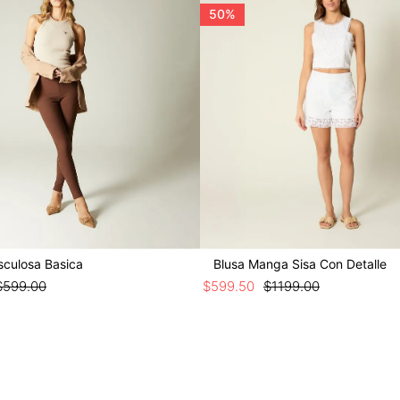
50%
sculosa Basica
Blusa Manga Sisa Con Detalle
$
599
.
00
$
599
.
50
$
1199
.
00