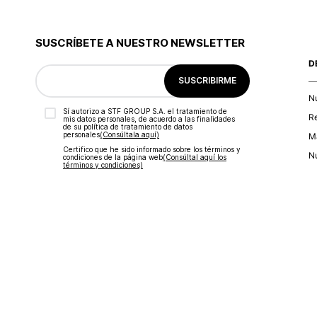
SUSCRÍBETE A NUESTRO NEWSLETTER
D
SUSCRIBIRME
N
Sí autorizo a STF GROUP S.A. el tratamiento de
R
mis datos personales, de acuerdo a las finalidades
de su política de tratamiento de datos
personales‎
(Consúltala aquí)
Ma
Certifico que he sido informado sobre los términos y
Nu
condiciones de la página web‎
(Consúltal aquí los
términos y condiciones)