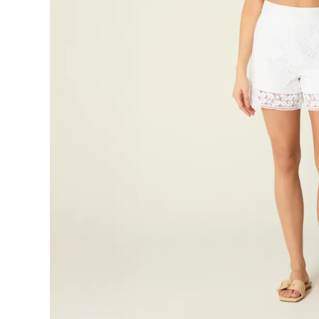
9
.
botas
10
.
blusa