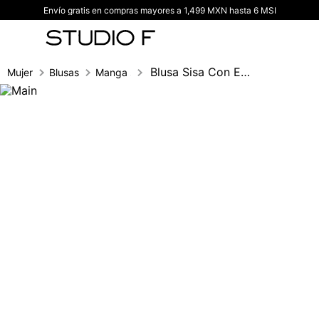
Envío gratis en compras mayores a 1,499 MXN hasta 6 MSI
TÉRMINOS MÁS BUSCADOS
1
.
vestidos
2
.
blusas
Blusa Sisa Con Elastico
Mujer
Blusas
Manga sisa
3
.
pantalon
4
.
tiro alto
5
.
blazer
6
.
falda
7
.
body studio f
8
.
blusa
9
.
short
10
.
botas