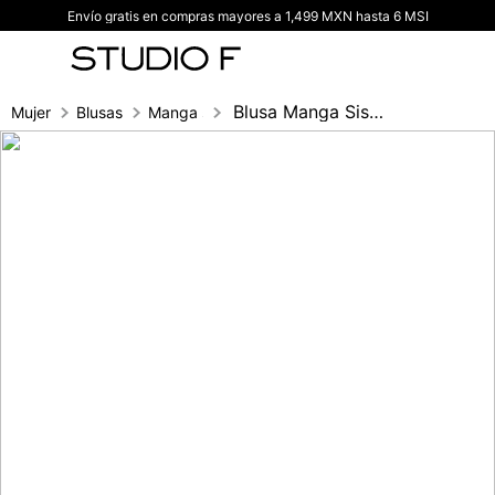
Envío gratis en compras mayores a 1,499 MXN hasta 6 MSI
TÉRMINOS MÁS BUSCADOS
1
.
vestidos
2
.
blusas
Blusa Manga Sisa Con Amarre E Hilo En C
Mujer
Blusas
Manga sisa
3
.
pantalon
4
.
tiro alto
5
.
blazer
6
.
falda
7
.
body studio f
8
.
short
9
.
botas
10
.
blusa