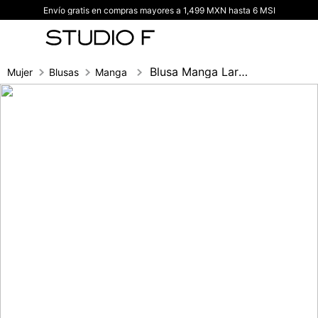
Envío gratis en compras mayores a 1,499 MXN hasta 6 MSI
TÉRMINOS MÁS BUSCADOS
1
.
vestidos
2
.
blusas
Blusa Manga Larga Tejida Rayas Con Lurex
Mujer
Blusas
Manga larga
3
.
pantalon
4
.
tiro alto
5
.
blazer
6
.
falda
7
.
body studio f
8
.
blusa
9
.
short
10
.
botas