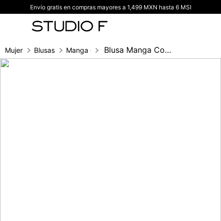
Envío gratis en compras mayores a 1,499 MXN hasta 6 MSI
TÉRMINOS MÁS BUSCADOS
1
.
vestidos
2
.
blusas
Blusa Manga Corta Con Tira
Mujer
Blusas
Manga corta
3
.
pantalon
4
.
tiro alto
5
.
blazer
6
.
falda
7
.
body studio f
8
.
short
9
.
blusa
10
.
botas