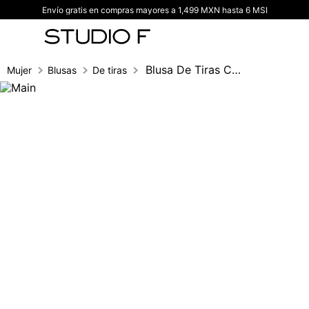
Envío gratis en compras mayores a 1,499 MXN hasta 6 MSI
TÉRMINOS MÁS BUSCADOS
1
.
vestidos
2
.
blusas
Blusa De Tiras Con Insumo
Mujer
Blusas
De tiras
3
.
pantalon
4
.
tiro alto
5
.
blazer
6
.
falda
7
.
body studio f
8
.
short
9
.
botas
10
.
blusa