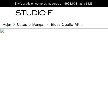
Envío gratis en compras mayores a 1,499 MXN hasta 6 MSI
TÉRMINOS MÁS BUSCADOS
1
.
vestidos
2
.
blusas
Blusa Cuello Alto Con Amarre
Mujer
Blusas
Manga sisa
3
.
pantalon
4
.
tiro alto
5
.
blazer
6
.
falda
7
.
body studio f
8
.
short
9
.
blusa
10
.
botas