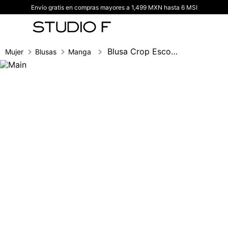
Envío gratis en compras mayores a 1,499 MXN hasta 6 MSI
TÉRMINOS MÁS BUSCADOS
1
.
vestidos
2
.
blusas
Blusa Crop Escote Cuadrado
Mujer
Blusas
Manga sisa
3
.
pantalon
4
.
tiro alto
5
.
blazer
6
.
falda
7
.
body studio f
8
.
short
9
.
blusa
10
.
botas