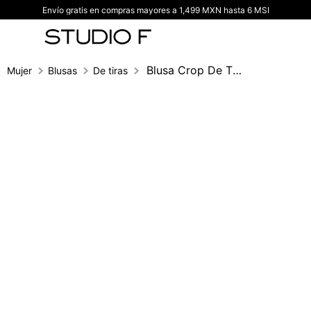
Envío gratis en compras mayores a 1,499 MXN hasta 6 MSI
TÉRMINOS MÁS BUSCADOS
1
.
vestidos
2
.
blusas
Blusa Crop De Tiras
Mujer
Blusas
De tiras
3
.
pantalon
4
.
tiro alto
5
.
blazer
6
.
falda
7
.
body studio f
8
.
short
9
.
botas
10
.
blusa