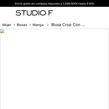
Envío gratis en compras mayores a 1,499 MXN hasta 6 MSI
TÉRMINOS MÁS BUSCADOS
1
.
vestidos
2
.
blusas
Blusa Crop Con Herraje
Mujer
Blusas
Manga corta
3
.
pantalon
4
.
tiro alto
5
.
blazer
6
.
falda
7
.
body studio f
8
.
blusa
9
.
short
10
.
botas