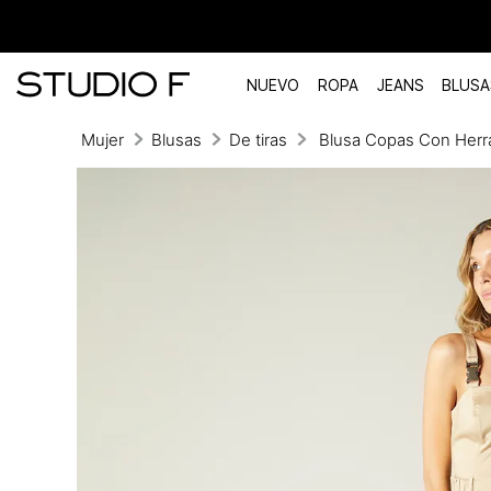
NUEVO
ROPA
JEANS
BLUSA
Mujer
Blusas
De tiras
Blusa Copas Con Herr
TÉRMINOS MÁS BUSCADOS
1
.
vestidos
2
.
blusas
3
.
pantalon
4
.
tiro alto
5
.
blazer
6
.
falda
7
.
body studio f
8
.
short