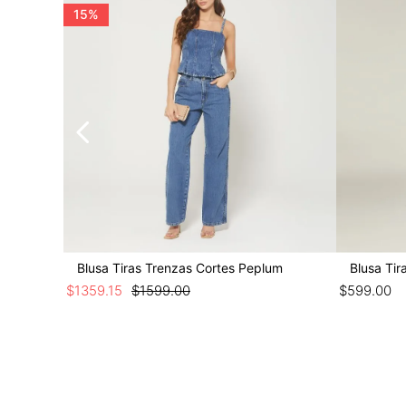
15%
rcido En
Blusa Tiras Trenzas Cortes Peplum
Blusa Tir
$
1359
.
15
$
1599
.
00
$
599
.
00