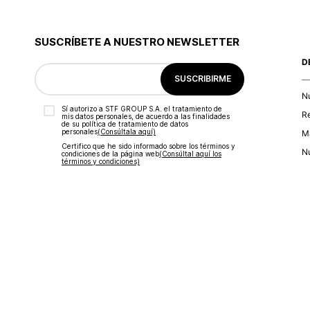
SUSCRÍBETE A NUESTRO NEWSLETTER
D
SUSCRIBIRME
N
Sí autorizo a STF GROUP S.A. el tratamiento de
R
mis datos personales, de acuerdo a las finalidades
de su política de tratamiento de datos
personales‎
(Consúltala aquí)
Ma
Certifico que he sido informado sobre los términos y
Nu
condiciones de la página web‎
(Consúltal aquí los
términos y condiciones)