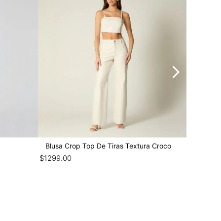
Blusa Crop Top De Tiras Textura Croco
Blusa Ha
$
1299
.
00
$
1299
.
00