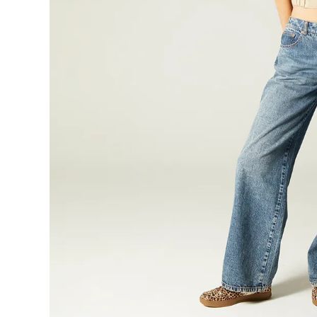
9
.
botas
10
.
blusa