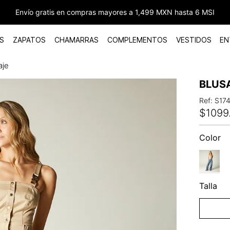
Envío gratis en compras mayores a 1,499 MXN hasta 6 MSI
S
ZAPATOS
CHAMARRAS
COMPLEMENTOS
VESTIDOS
EN
aje
BLUS
Ref
:
S17
$
1099
Color
Talla