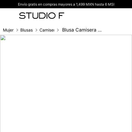
Envío gratis en compras mayores a 1,499 MXN hasta 6 MSI
TÉRMINOS MÁS BUSCADOS
1
.
vestidos
2
.
blusas
Blusa Camisera Manga 3/4 Con Insumo En P
Mujer
Blusas
Camisera
3
.
pantalon
4
.
tiro alto
5
.
blazer
6
.
falda
7
.
body studio f
8
.
short
9
.
botas
10
.
blusa